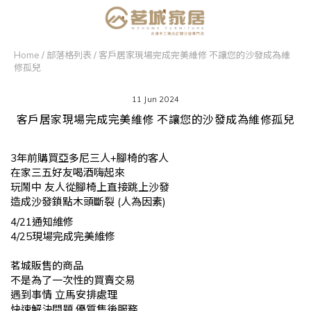
Home
/
部落格列表
/
客戶居家現場完成完美維修 不讓您的沙發成為維
修孤兒
11 Jun 2024
客戶居家現場完成完美維修 不讓您的沙發成為維修孤兒
3年前購買亞多尼三人+腳椅的客人
在家三五好友喝酒嗨起來
玩鬧中 友人從腳椅上直接跳上沙發
造成沙發鎖點木頭斷裂 (人為因素)
4/21通知維修
4/25現場完成完美維修
茗城販售的商品
不是為了一次性的買賣交易
遇到事情 立馬安排處理
快速解決問題 優質售後服務