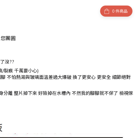
件商品
陪您團圓
了沒??
/裂痕 千萬要小心)
到腳 不怕熱湯與玻璃面溫差過大爆破 換了更安心 更安全 細節絕對
分離 整片掉下來 好險掉在水槽內 不然我的腳腳就不保了 檢視傢