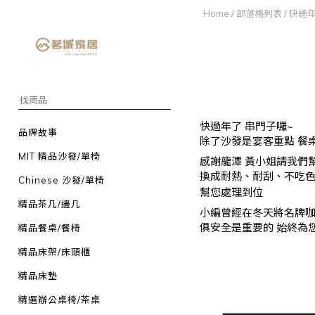
Home
/
部落格列表
/
快過年
快過年了 串門子囉~
品牌故事
除了沙發是宴客重點 餐
MIT 精品沙發/單椅
感謝龍潭 黃小姐請我們幫
換成耐熱、耐刮、不吃色
Chinese 沙發/單椅
幫您處理到位
精品茶几/邊几
小編曾經在冬天將名牌咖
俱安全是重要的 始終為
精品餐桌/餐椅
精品床架/床頭櫃
精品床墊
精選辦公桌椅/茶桌