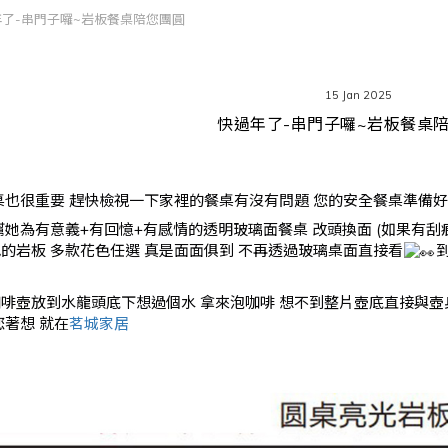
了-串門子囉~岩板餐桌陪您團圓
15 Jan 2025
快過年了-串門子囉~岩板餐桌
桌也很重要 趕快檢視一下家裡的餐桌有沒有問題 您的安全餐桌準備好
她為有意義+有回憶+有感情的透明玻璃面餐桌 改頭換面 (如果有刮痕
的岩板 多款花色任選 真是面面俱到 不再透過玻璃桌面直接看
啡壺放到水龍頭底下想過個水 拿來泡咖啡 想不到整片壺底直接與壺身
您著想 就在
茗城家居