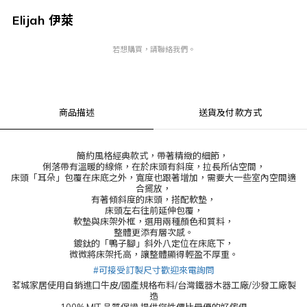
Elijah 伊萊
若想購買，請聯絡我們。
商品描述
送貨及付款方式
簡約風格經典款式，帶著精緻的細節，
俐落帶有溫暖的線條，在於床頭有斜度，拉長所佔空間，
床頭「耳朵」包覆在床底之外，寬度也跟著增加，需要大一些室內空間適
合擺放，
有著傾斜度的床頭，搭配軟墊，
床頭左右往前延伸包覆，
軟墊與床架外框，選用兩種顏色和質料，
整體更添有層次感。
鍍鈦的「鴨子腳」斜外八定位在床底下，
微微將床架托高，讓整體顯得輕盈不厚重。
#
可接受訂製尺寸歡迎來電詢問
茗城家居使用自銷進口牛皮/國產規格布料/台灣鐵器木器工廠/沙發工廠製
造