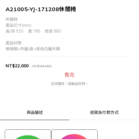
A21005-YJ-171208休閒椅
休閒椅
產品尺寸(mm):
長/深 920	寬 780	  總高 880
產品材質:
玻璃鋼+布藝/皮+黑色白蠟木脚
NT$22,000
NT$44,000
售完
若想購買，請聯絡我們。
商品描述
送貨及付款方式