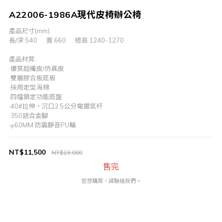
A22006-1986A現代皮椅辦公椅
產品尺寸(mm):
長/深 540      寬 660      總高 1240-1270
產品材質:
·優質超纖皮/仿真皮
·雙層膠合板底板
·採用定型海棉
·四檔鎖定功能底盤
·40#拉伸，沉口2.5公分電鍍氣杆
·350鋁合金腳
·φ60MM 防震靜音PU輪
NT$11,500
NT$23,000
售完
若想購買，請聯絡我們。