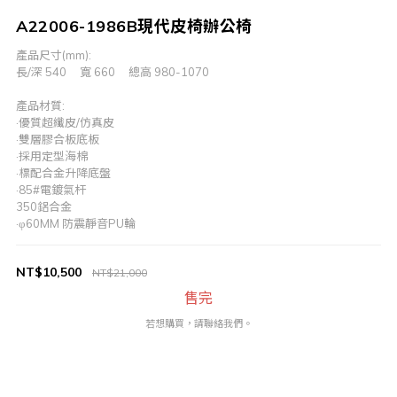
A22006-1986B現代皮椅辦公椅
產品尺寸(mm):
長/深 540     寬 660     總高 980-1070
產品材質:
·優質超纖皮/仿真皮
·雙層膠合板底板
·採用定型海棉
·標配合金升降底盤
·85#電鍍氣杆
350鋁合金
·φ60MM 防震靜音PU輪
NT$10,500
NT$21,000
售完
若想購買，請聯絡我們。