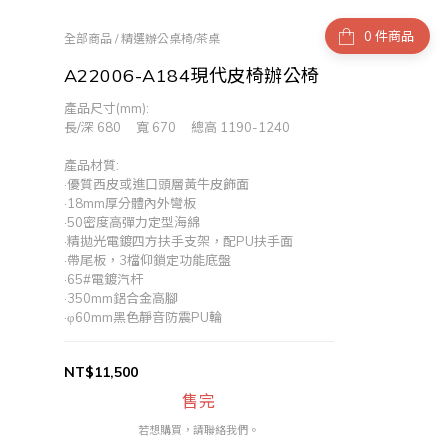
件商品
全部商品
/
精選辦公桌椅/茶桌
A22006-A184現代皮椅辦公椅
產品尺寸(mm):
長/深 680     寬 670     總高 1190-1240
產品材質:
·優質西皮或進口頭層黃牛皮飾面
·18mm厚分體內外彎板
·50密度高彈力定型海綿
·精拋光電鍍四方扶手支架，配PU扶手面
·帶尾板，3檔仰鎖定功能底盤
·65#電鍍汽杆
·350mm鋁合金高腳
·φ60mm黑色靜音防震PU輪
NT$11,500
售完
若想購買，請聯絡我們。