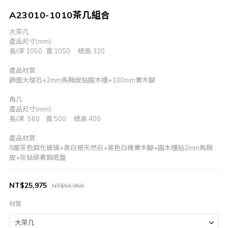
A23010-1010茶几組合
大茶几	
產品尺寸(mm):
長/深 1050	寬 1050     總高 320	
產品材質:
飾面大理石+2mm馬鞍皮貼圓木櫃+100mm實木腳	
角几
產品尺寸(mm):
長/深  560	寬 500     總高 400
產品材質:
8厘茶色鋼化玻璃+黑白根天然石+黑色白橡實木腳+圓木櫃貼2mm馬鞍
皮+灰鈦碳素鋼底盤
NT$25,975
NT$51,950
材質