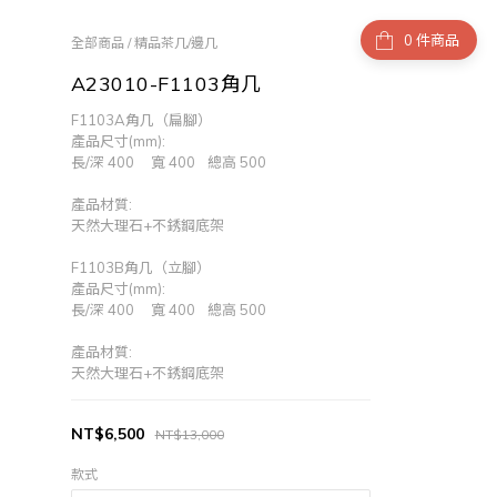
件商品
全部商品
/
精品茶几/邊几
A23010-F1103角几
F1103A角几（扁腳）
產品尺寸(mm):
長/深 400	寬 400	 總高 500
產品材質:
天然大理石+不銹鋼底架
F1103B角几（立腳）
產品尺寸(mm):
長/深 400	寬 400	 總高 500
產品材質:
天然大理石+不銹鋼底架
NT$6,500
NT$13,000
款式