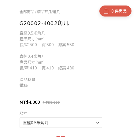
件商品
全部商品
/
精品茶几/邊几
G20002-4002角几
直徑0.5米角几
產品尺寸(mm):
長/深 500	寬 500	  總高 550
直徑0.4米角几
產品尺寸(mm): 
長/深 410	寬 410	  總高 480
產品材質:
鐵藝
NT$4,000
NT$8,000
尺寸