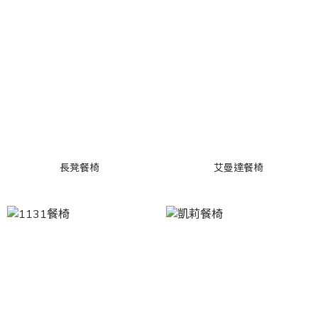
長凳餐椅
艾曼達餐椅